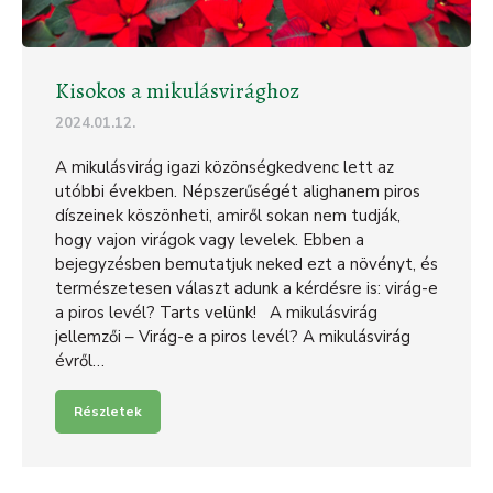
Kisokos a mikulásvirághoz
2024.01.12.
A mikulásvirág igazi közönségkedvenc lett az
utóbbi években. Népszerűségét alighanem piros
díszeinek köszönheti, amiről sokan nem tudják,
hogy vajon virágok vagy levelek. Ebben a
bejegyzésben bemutatjuk neked ezt a növényt, és
természetesen választ adunk a kérdésre is: virág-e
a piros levél? Tarts velünk! A mikulásvirág
jellemzői – Virág-e a piros levél? A mikulásvirág
évről…
Részletek