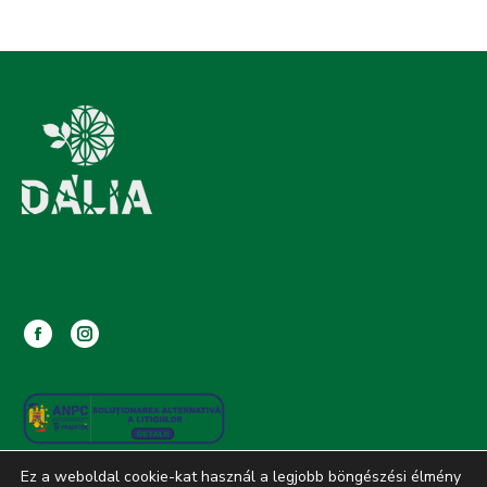
Facebook
Instagram
page
page
opens
opens
in
in
new
new
Ez a weboldal cookie-kat használ a legjobb böngészési élmény