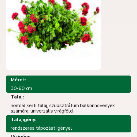
Méret:
30-60 cm
Talaj:
normál kerti talaj, szubsztrátum balkonnövények
számára, univerzális virágföld
Talajigény:
rendszeres tápozást igényel
Vízigény: