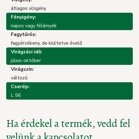
átlagos vízigény
Fényigény:
napos vagy félárnyék
Fagytűrés:
fagyérzékeny, de kiültetve évelő
Virágzási idő:
július-október
Virágszín:
változó
Cserép:
L 56
Ha érdekel a termék, vedd fel
velünk a kapcsolatot