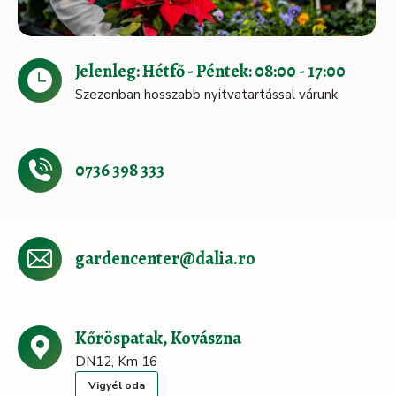
Jelenleg: Hétfő - Péntek: 08:00 - 17:00
Szezonban hosszabb nyitvatartással várunk
0736 398 333
gardencenter@dalia.ro
Kőröspatak, Kovászna
DN12, Km 16
Vigyél oda