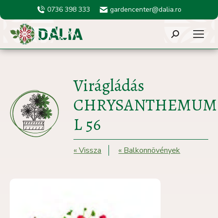
0736 398 333
gardencenter@dalia.ro
Search:
Virágládás
CHRYSANTHEMUM
L 56
« Vissza
« Balkonnövények