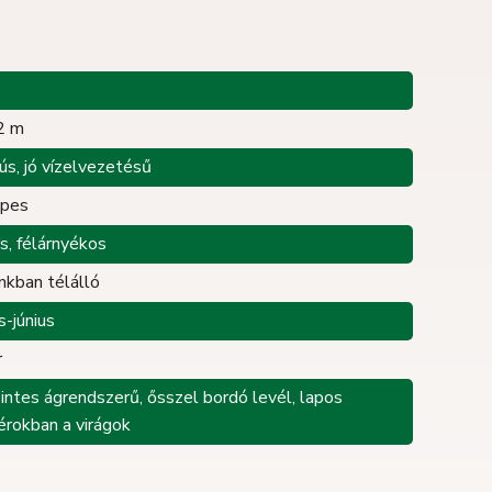
2 m
ús, jó vízelvezetésű
epes
s, félárnyékos
nkban télálló
s-június
r
zintes ágrendszerű, ősszel bordó levél, lapos
érokban a virágok