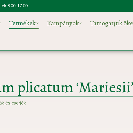
ntek 8:00-17:00
Termékek
Kampányok
Támogatjuk őke
m plicatum ‘Mariesii
ák és cserjék