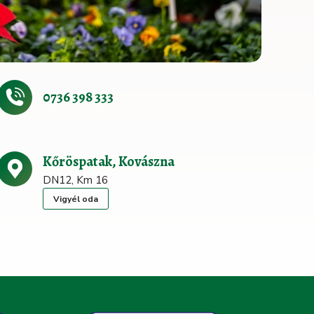
0736 398 333
Kőröspatak, Kovászna
DN12, Km 16
Vigyél oda