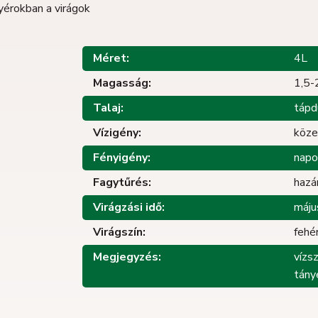
yérokban a virágok
Méret:
4L
Magasság:
1,5-
Talaj:
tápd
Vízigény:
köz
Fényigény:
napo
Fagytűrés:
hazá
Virágzási idő:
máju
Virágszín:
fehé
Megjegyzés:
vízs
tány