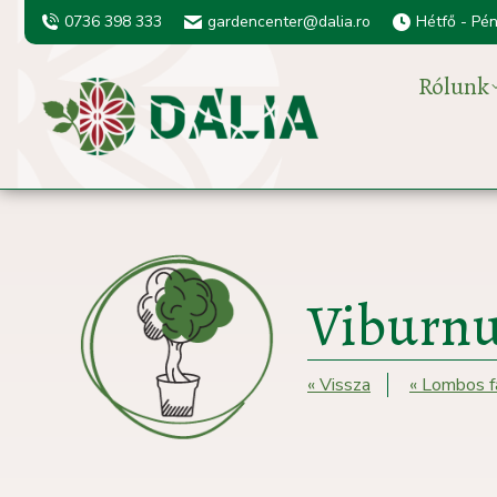
0736 398 333
gardencenter@dalia.ro
Hétfő - Pé
Rólunk
Viburnu
« Vissza
« Lombos f