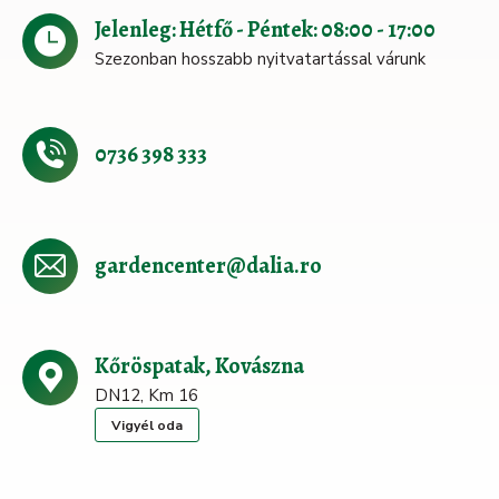
Jelenleg: Hétfő - Péntek: 08:00 - 17:00
Szezonban hosszabb nyitvatartással várunk
0736 398 333
gardencenter@dalia.ro
Kőröspatak, Kovászna
DN12, Km 16
Vigyél oda