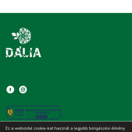
Facebook
Instagram
page
page
opens
opens
in
in
new
new
Ez a weboldal cookie-kat használ a legjobb böngészési élmény
window
window