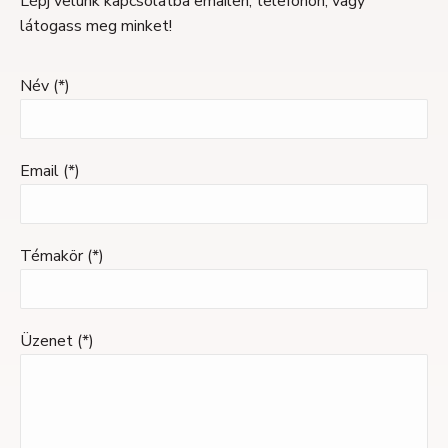
Lépj velünk kapcsolatba emailen, telefonon, vagy
látogass meg minket!
Név (*)
Email (*)
Témakör (*)
Üzenet (*)