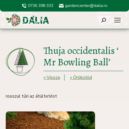
0736 398 333
gardencenter@dalia.ro
Search:
Thuja occidentalis ‘
Mr Bowling Ball’
« Vissza
« Örökzöld
rosszul tűri az átültetést