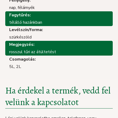
Fényigény:
nap, félárnyék
Fagytűrés:
télálló hazánkban
Levélszín/forma:
szürkészöld
Megjegyzés:
rosszul tűri az átültetést
Csomagolás:
5L, 2L
Ha érdekel a termék, vedd fel
velünk a kapcsolatot