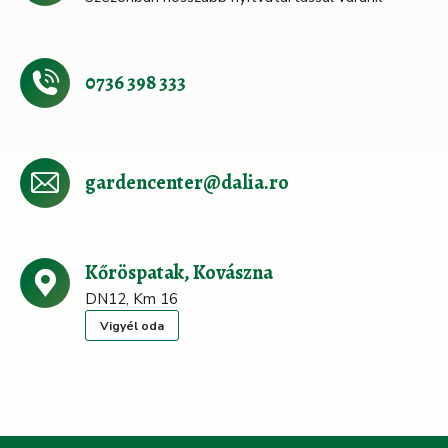
0736 398 333
gardencenter@dalia.ro
Kőröspatak, Kovászna
DN12, Km 16
Vigyél oda