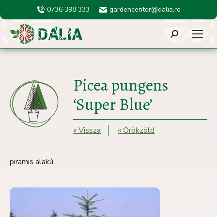
0736 398 333
gardencenter@dalia.ro
Search:
Picea pungens
‘Super Blue’
« Vissza
« Örökzöld
piramis alakú