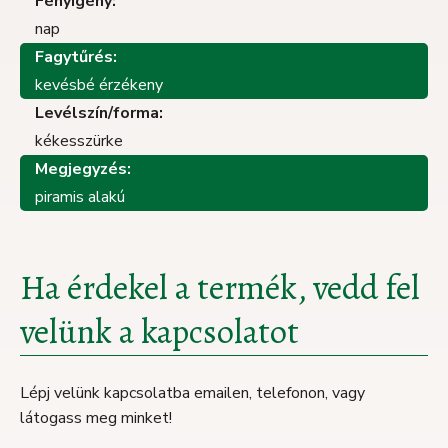
Fényigény:
nap
Fagytűrés:
kevésbé érzékeny
Levélszín/forma:
kékesszürke
Megjegyzés:
piramis alakú
Ha érdekel a termék, vedd fel
velünk a kapcsolatot
Lépj velünk kapcsolatba emailen, telefonon, vagy
látogass meg minket!