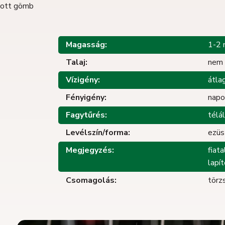
ított gömb
Magasság:
1-2
Talaj:
nem 
Vízigény:
átla
Fényigény:
napo
Fagytűrés:
télá
Levélszín/forma:
ezüs
Megjegyzés:
fiat
lapí
Csomagolás:
törz