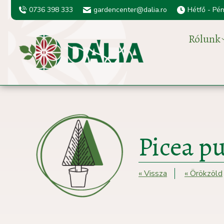
0736 398 333
gardencenter@dalia.ro
Hétfő - Pé
Rólunk
Picea p
« Vissza
« Örökzöld