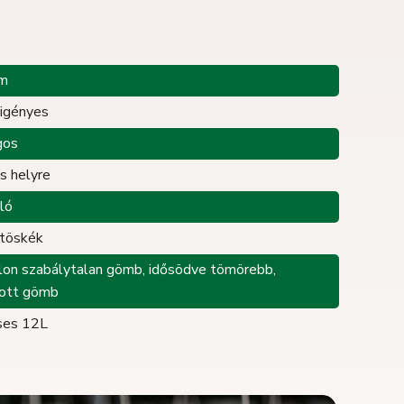
 m
igényes
gos
s helyre
lló
töskék
alon szabálytalan gömb, idősödve tömörebb,
tott gömb
ses 12L