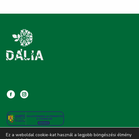
Facebook
Instagram
page
page
opens
opens
in
in
new
new
Ez a weboldal cookie-kat használ a legjobb böngészési élmény
window
window