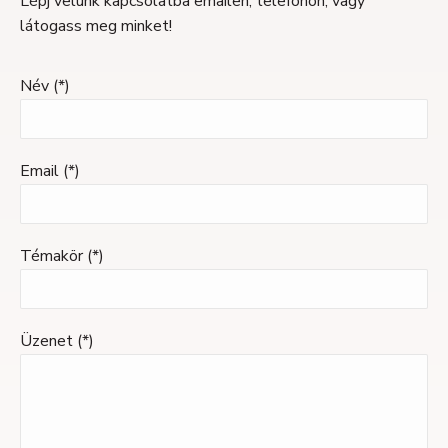
Lépj velünk kapcsolatba emailen, telefonon, vagy
látogass meg minket!
Név (*)
Email (*)
Témakör (*)
Üzenet (*)