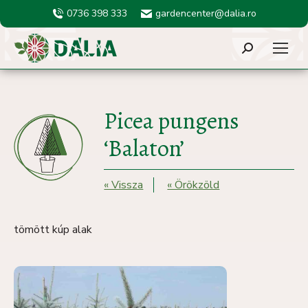
0736 398 333
gardencenter@dalia.ro
Search:
Picea pungens
‘Balaton’
« Vissza
« Örökzöld
tömött kúp alak