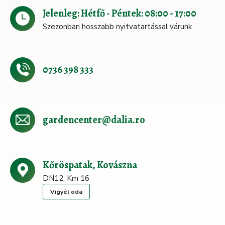
Jelenleg: Hétfő - Péntek: 08:00 - 17:00
Szezonban hosszabb nyitvatartással várunk
0736 398 333
gardencenter@dalia.ro
Kőröspatak, Kovászna
DN12, Km 16
Vigyél oda