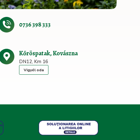
0736 398 333
Kőröspatak, Kovászna
DN12, Km 16
Vigyél oda