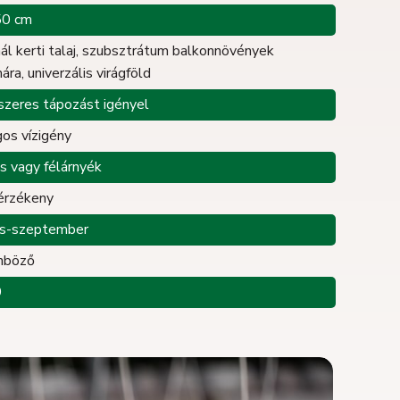
50 cm
ál kerti talaj, szubsztrátum balkonnövények
ára, univerzális virágföld
szeres tápozást igényel
gos vízigény
s vagy félárnyék
érzékeny
lis-szeptember
nböző
0