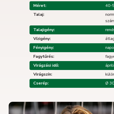
Méret:
40-
Talaj:
norm
szám
Talajigény:
rend
Vízigény:
átla
Fényigény:
napo
Fagytűrés:
fagy
Virágzási idő:
ápri
Virágszín:
külö
Cserép:
Ø 3