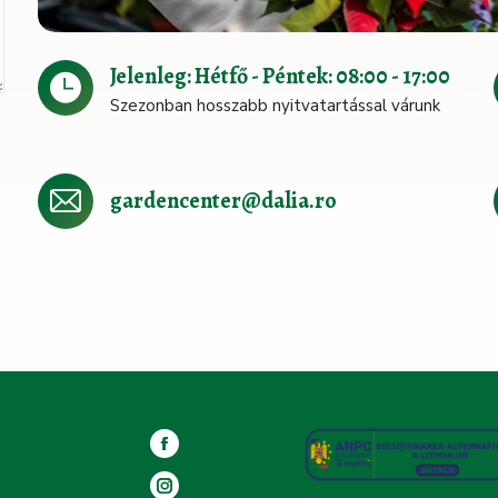
Jelenleg: Hétfő - Péntek: 08:00 - 17:00
Szezonban hosszabb nyitvatartással várunk
gardencenter@dalia.ro
Facebook
page