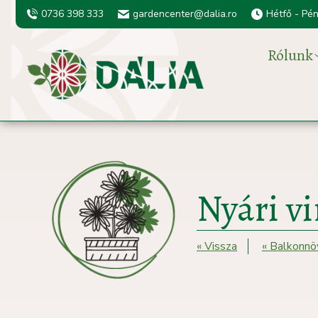
0736 398 333
gardencenter@dalia.ro
Hétfő - Pé
Rólunk
Nyári v
« Vissza
« Balkonn