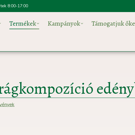
ntek 8:00-17:00
Termékek
Kampányok
Támogatjuk őke
irágkompozíció edény
övények