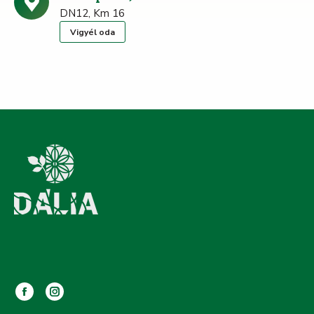
DN12, Km 16
Vigyél oda
Facebook
Instagram