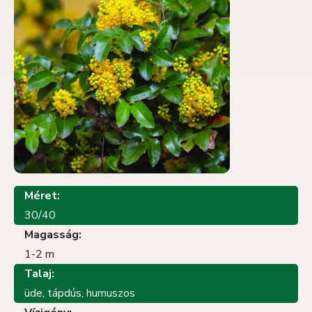
Méret:
30/40
Magasság:
1-2 m
Talaj:
üde, tápdús, humuszos