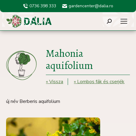
0736 398 333
gardencenter@dalia.ro
Search:
Mahonia
aquifolium
« Vissza
« Lombos fák és cserjék
új név Berberis aquifolium