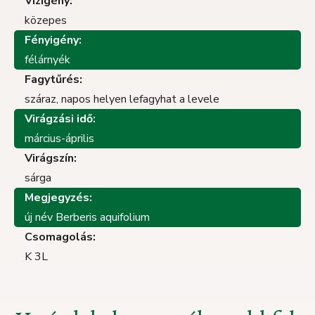
Vízigény:
közepes
Fényigény:
félárnyék
Fagytűrés:
száraz, napos helyen lefagyhat a levele
Virágzási idő:
március-április
Virágszín:
sárga
Megjegyzés:
új név Berberis aquifolium
Csomagolás:
K 3L