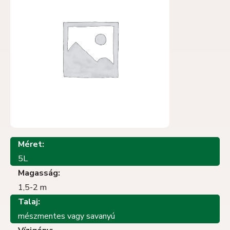
Méret:
5L
Magasság:
1,5-2 m
Talaj:
mészmentes vagy savanyú