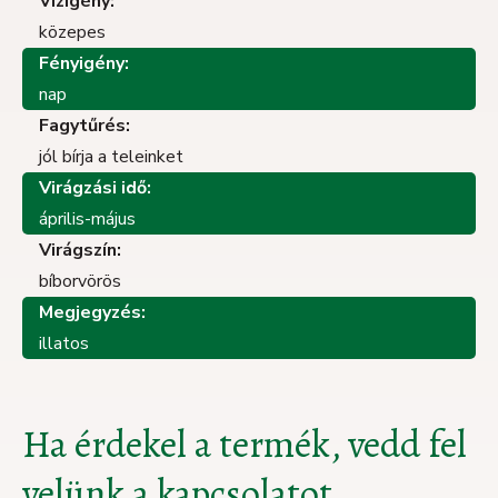
Vízigény:
közepes
Fényigény:
nap
Fagytűrés:
jól bírja a teleinket
Virágzási idő:
április-május
Virágszín:
bíborvörös
Megjegyzés:
illatos
Ha érdekel a termék, vedd fel
velünk a kapcsolatot