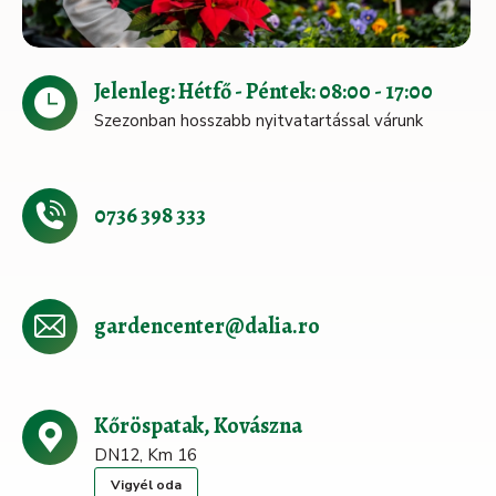
Jelenleg: Hétfő - Péntek: 08:00 - 17:00
Szezonban hosszabb nyitvatartással várunk
0736 398 333
gardencenter@dalia.ro
Kőröspatak, Kovászna
DN12, Km 16
Vigyél oda