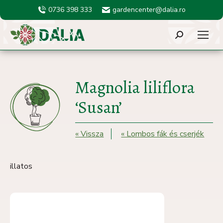
0736 398 333
gardencenter@dalia.ro
Search:
Magnolia liliflora
‘Susan’
« Vissza
« Lombos fák és cserjék
illatos