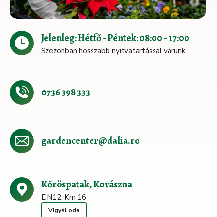
Jelenleg: Hétfő - Péntek: 08:00 - 17:00
Szezonban hosszabb nyitvatartással várunk
0736 398 333
gardencenter@dalia.ro
Kőröspatak, Kovászna
DN12, Km 16
Vigyél oda