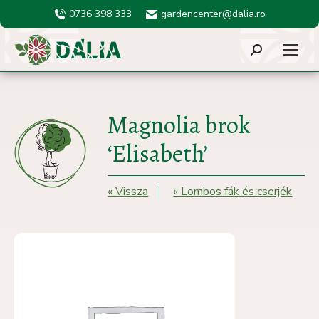
0736 398 333
gardencenter@dalia.ro
Search:
Magnolia brok
‘Elisabeth’
« Vissza
« Lombos fák és cserjék