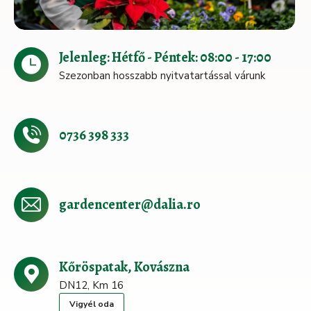
Jelenleg: Hétfő - Péntek: 08:00 - 17:00
Szezonban hosszabb nyitvatartással várunk
0736 398 333
gardencenter@dalia.ro
Kőröspatak, Kovászna
DN12, Km 16
Vigyél oda