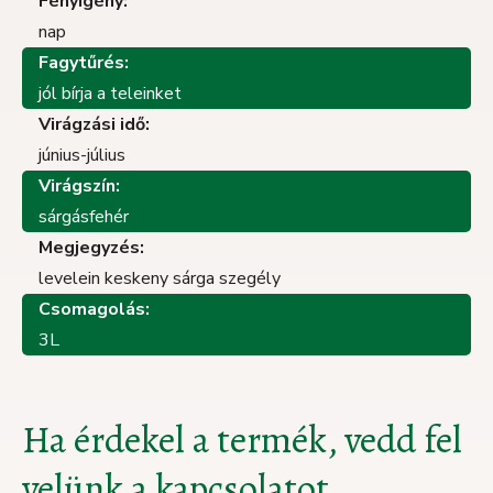
Fényigény:
nap
Fagytűrés:
jól bírja a teleinket
Virágzási idő:
június-július
Virágszín:
sárgásfehér
Megjegyzés:
levelein keskeny sárga szegély
Csomagolás:
3L
Ha érdekel a termék, vedd fel
velünk a kapcsolatot