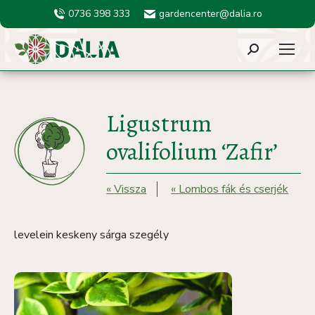
0736 398 333
gardencenter@dalia.ro
Search:
Ligustrum
ovalifolium ‘Zafir’
« Vissza
« Lombos fák és cserjék
levelein keskeny sárga szegély