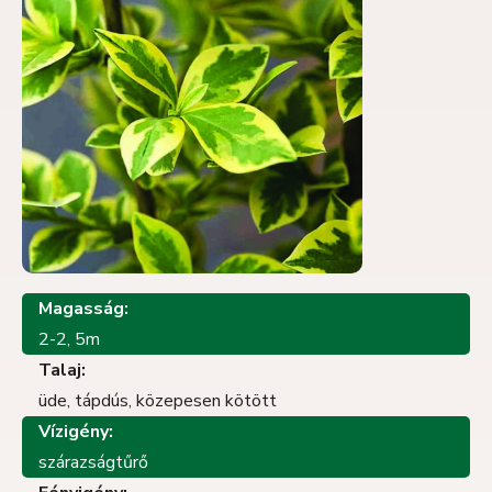
Magasság:
2-2, 5m
Talaj:
üde, tápdús, közepesen kötött
Vízigény:
szárazságtűrő