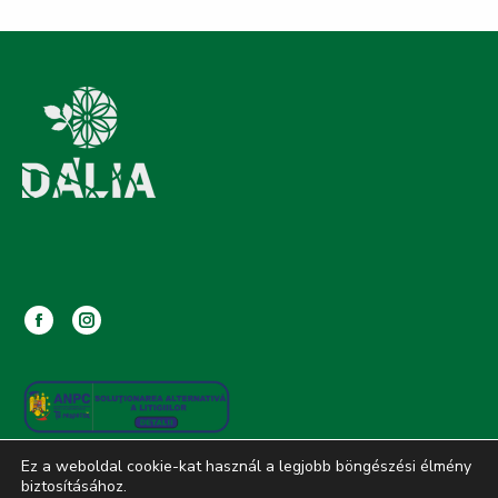
Facebook
Instagram
page
page
opens
opens
in
in
new
new
Ez a weboldal cookie-kat használ a legjobb böngészési élmény
window
window
biztosításához.