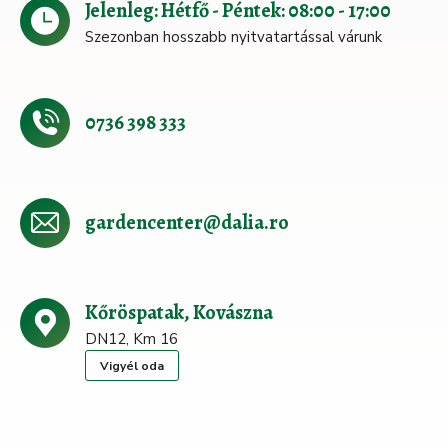
Jelenleg: Hétfő - Péntek: 08:00 - 17:00
Szezonban hosszabb nyitvatartással várunk
0736 398 333
gardencenter@dalia.ro
Kőröspatak, Kovászna
DN12, Km 16
Vigyél oda