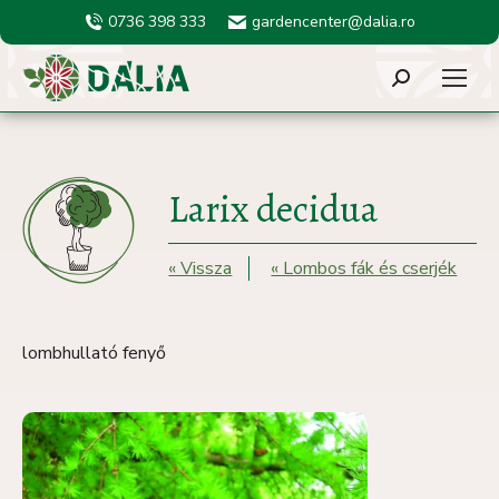
0736 398 333
gardencenter@dalia.ro
Search:
Larix decidua
« Vissza
« Lombos fák és cserjék
lombhullató fenyő