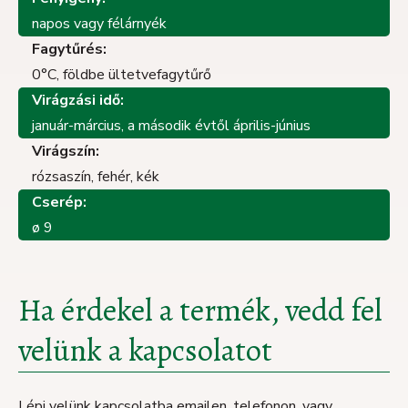
napos vagy félárnyék
Fagytűrés:
0°C, földbe ültetvefagytűrő
Virágzási idő:
január-március, a második évtől április-június
Virágszín:
rózsaszín, fehér, kék
Cserép:
ø 9
Ha érdekel a termék, vedd fel
velünk a kapcsolatot
Lépj velünk kapcsolatba emailen, telefonon, vagy