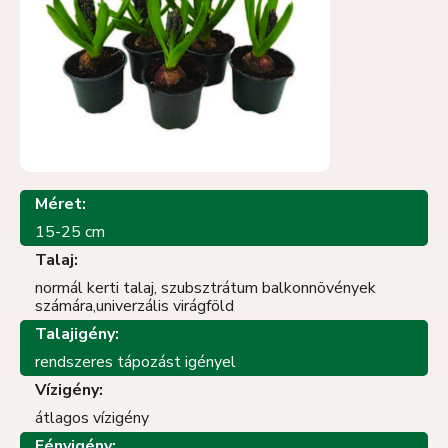
Méret:
15-25 cm
Talaj:
normál kerti talaj, szubsztrátum balkonnövények
számára,univerzális virágföld
Talajigény:
rendszeres tápozást igényel
Vízigény:
átlagos vízigény
Fényigény: