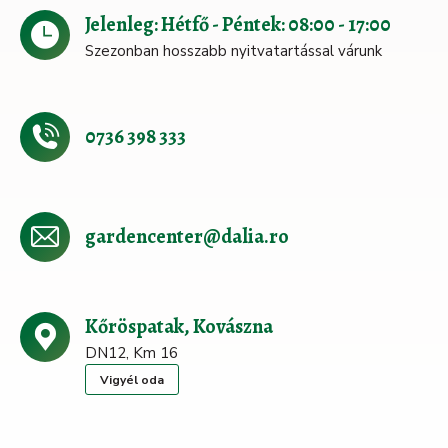
Jelenleg: Hétfő - Péntek: 08:00 - 17:00
Szezonban hosszabb nyitvatartással várunk
0736 398 333
gardencenter@dalia.ro
Kőröspatak, Kovászna
DN12, Km 16
Vigyél oda