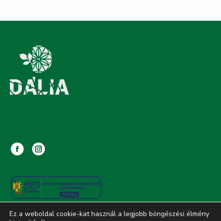
Facebook
Instagram
page
page
opens
opens
in
in
new
new
Ez a weboldal cookie-kat használ a legjobb böngészési élmény
window
window