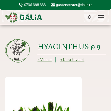
0736 398 333
gardencenter@dalia.ro
Search:
HYACINTHUS ø 9
« Vissza
« Kora tavaszi