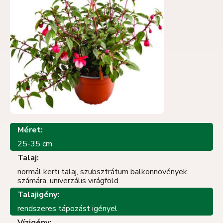
Méret:
25-35 cm
Talaj:
normál kerti talaj, szubsztrátum balkonnövények
számára, univerzális virágföld
Talajigény:
rendszeres tápozást igényel
Vízigény: