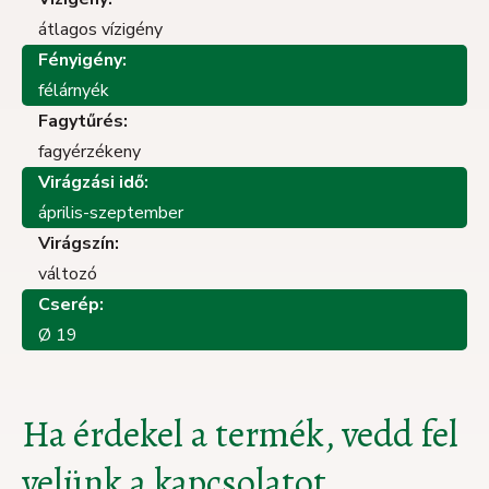
átlagos vízigény
Fényigény:
félárnyék
Fagytűrés:
fagyérzékeny
Virágzási idő:
április-szeptember
Virágszín:
változó
Cserép:
Ø 19
Ha érdekel a termék, vedd fel
velünk a kapcsolatot