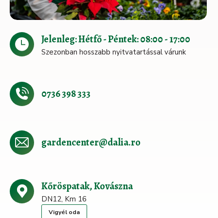
Jelenleg: Hétfő - Péntek: 08:00 - 17:00
Szezonban hosszabb nyitvatartással várunk
0736 398 333
gardencenter@dalia.ro
Kőröspatak, Kovászna
DN12, Km 16
Vigyél oda