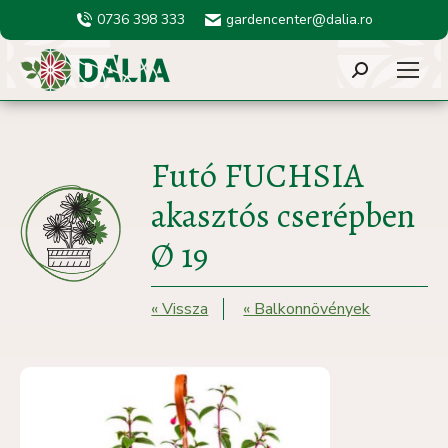
0736 398 333
gardencenter@dalia.ro
Search:
Futó FUCHSIA
akasztós cserépben
Ø 19
« Vissza
« Balkonnövények