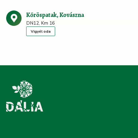
Kőröspatak, Kovászna
DN12, Km 16
Vigyél oda