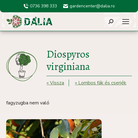
0736 398 333
gardencenter@dalia.ro
Search:
Diospyros
virginiana
« Vissza
« Lombos fák és cserjék
fagyzugba nem való