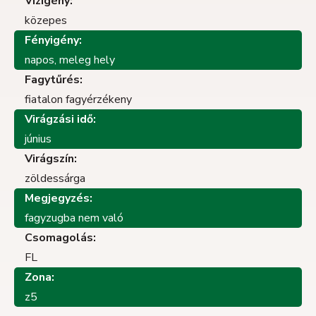
Vízigény:
közepes
Fényigény:
napos, meleg hely
Fagytűrés:
fiatalon fagyérzékeny
Virágzási idő:
június
Virágszín:
zöldessárga
Megjegyzés:
fagyzugba nem való
Csomagolás:
FL
Zona:
z5