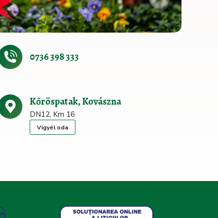
0736 398 333
Kőröspatak, Kovászna
DN12, Km 16
Vigyél oda