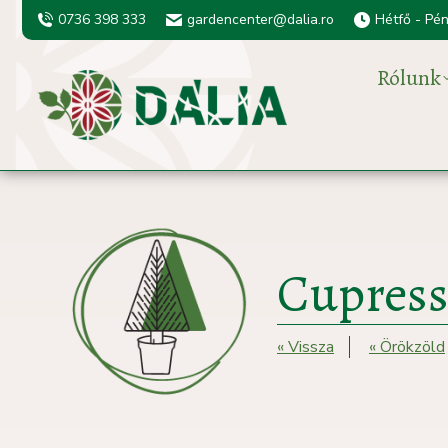
0736 398 333
gardencenter@dalia.ro
Hétfő - Pé
Rólunk
Cupresso
« Vissza
« Örökzöld