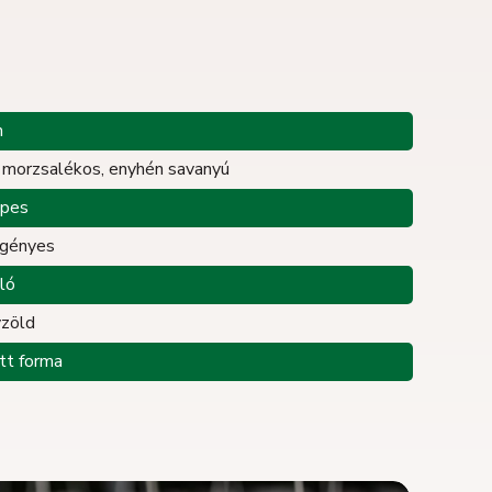
m
, morzsalékos, enyhén savanyú
epes
igényes
lló
zöld
ott forma