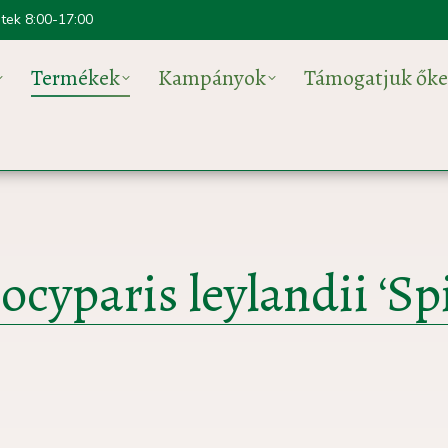
ntek 8:00-17:00
Termékek
Kampányok
Támogatjuk őke
cyparis leylandii ‘Spi