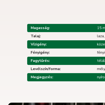
Magasság:
15 
Talaj:
laza
Vízigény:
köz
Fényigény:
fény
Fagytűrés:
télá
Levélszín/forma:
mély
Megjegyzés:
nyír