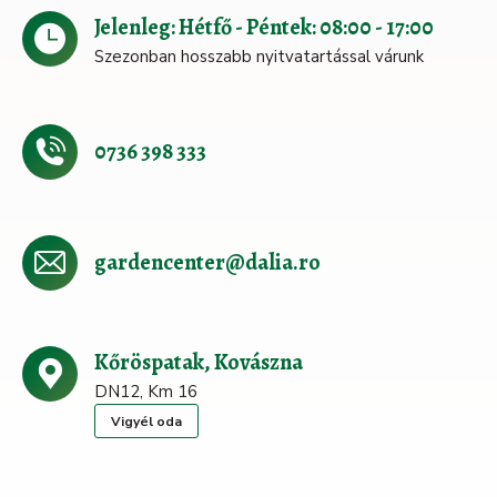
Jelenleg: Hétfő - Péntek: 08:00 - 17:00
Szezonban hosszabb nyitvatartással várunk
0736 398 333
gardencenter@dalia.ro
Kőröspatak, Kovászna
DN12, Km 16
Vigyél oda