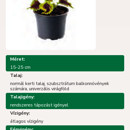
Méret:
15-25 cm
Talaj:
normál kerti talaj, szubsztrátum balkonnövények
számára, univerzális virágföld
Talajigény:
rendszeres tápozást igényel
Vízigény:
átlagos vízigény
Fényigény: