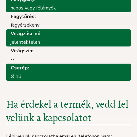
napos vagy félárnyék
Fagytűrés:
fagyérzékeny
Virágzási idő:
jelentéktelen
Virágszín:
--
Cserép:
Ø 13
Ha érdekel a termék, vedd fel
velünk a kapcsolatot
Lépj velünk kapcsolatba emailen, telefonon, vagy