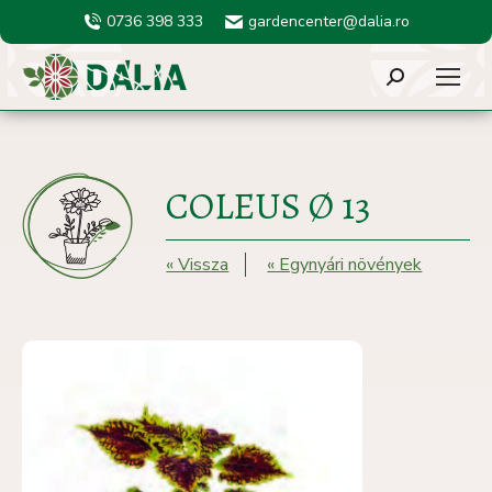
0736 398 333
gardencenter@dalia.ro
Search:
COLEUS Ø 13
« Vissza
« Egynyári növények