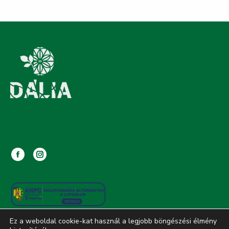
Facebook
Instagram
page
page
opens
opens
in
in
new
new
Ez a weboldal cookie-kat használ a legjobb böngészési élmény
window
window