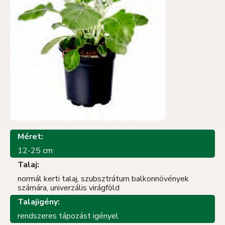
Méret:
12-25 cm
Talaj:
normál kerti talaj, szubsztrátum balkonnövények
számára, univerzális virágföld
Talajigény:
rendszeres tápozást igényel