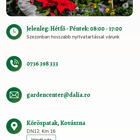
Jelenleg: Hétfő - Péntek: 08:00 - 17:00
Szezonban hosszabb nyitvatartással várunk
0736 398 333
gardencenter@dalia.ro
Kőröspatak, Kovászna
DN12, Km 16
Vigyél oda