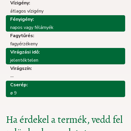
Vízigény:
átlagos vízigény
Fényigény:
napos vagy félárnyék
Fagytűrés:
fagyérzékeny
Virágzási idő:
jelentéktelen
Virágszín:
--
Cserép:
ø 9
Ha érdekel a termék, vedd fel