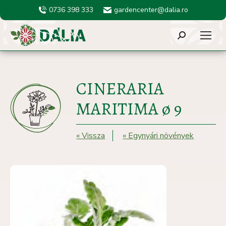
0736 398 333
gardencenter@dalia.ro
Search:
CINERARIA
MARITIMA ø 9
« Vissza
« Egynyári növények