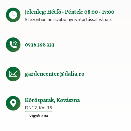
Jelenleg: Hétfő - Péntek: 08:00 - 17:00
Szezonban hosszabb nyitvatartással várunk
0736 398 333
gardencenter@dalia.ro
Kőröspatak, Kovászna
DN12, Km 16
Vigyél oda