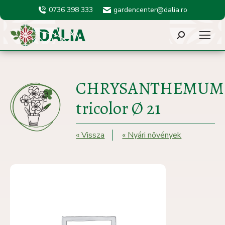
0736 398 333
gardencenter@dalia.ro
Search:
CHRYSANTHEMUM
tricolor Ø 21
« Vissza
« Nyári növények