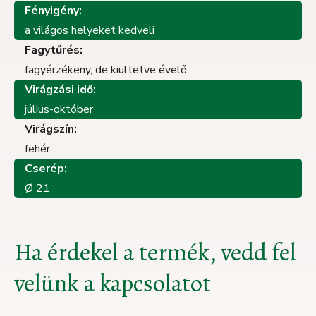
Fényigény:
a világos helyeket kedveli
Fagytűrés:
fagyérzékeny, de kiültetve évelő
Virágzási idő:
július-október
Virágszín:
fehér
Cserép:
Ø 21
Ha érdekel a termék, vedd fel
velünk a kapcsolatot