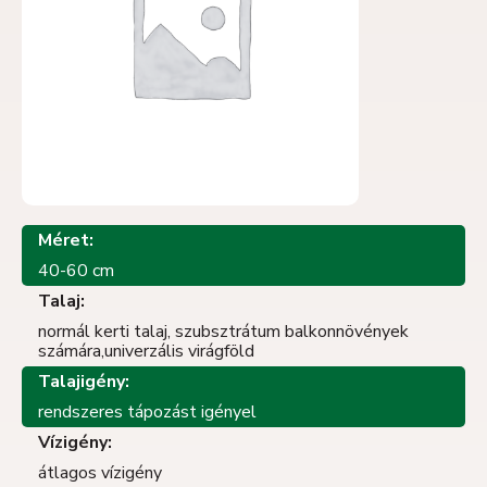
Méret:
40-60 cm
Talaj:
normál kerti talaj, szubsztrátum balkonnövények
számára,univerzális virágföld
Talajigény:
rendszeres tápozást igényel
Vízigény:
átlagos vízigény