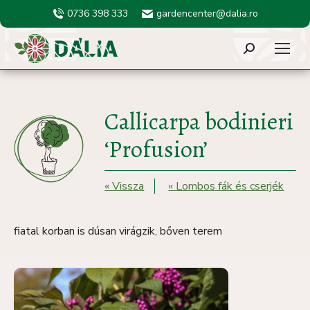
0736 398 333
gardencenter@dalia.ro
Search:
Callicarpa bodinieri
‘Profusion’
« Vissza
« Lombos fák és cserjék
fiatal korban is dúsan virágzik, bőven terem