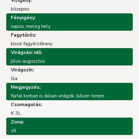
Vízigény:
közepes
Fényigény:
napos, meleg hely
Fagytűrés:
kissé fagyérzékeny
Virágzási idő:
júlus-augusztus
Virágszín:
lila
Megjegyzés:
fiatal korban is dúsan virágzik, bőven terem
Csomagolás:
K 3L
Zona:
z6