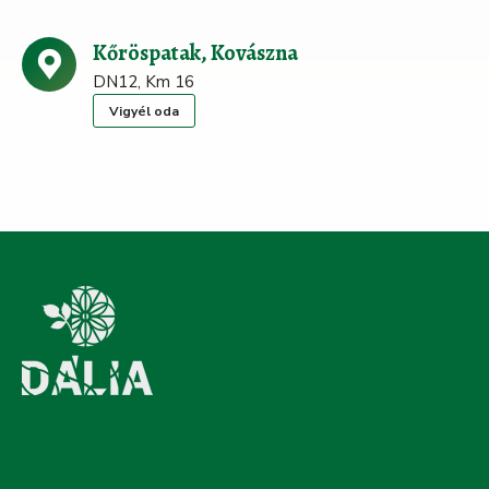
Kőröspatak, Kovászna
DN12, Km 16
Vigyél oda