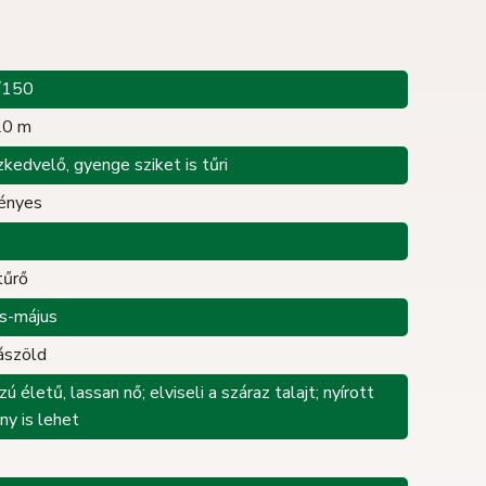
/150
20 m
kedvelő, gyenge sziket is tűri
gényes
tűrő
is-május
ászöld
ú életű, lassan nő; elviseli a száraz talajt; nyírott
ny is lehet