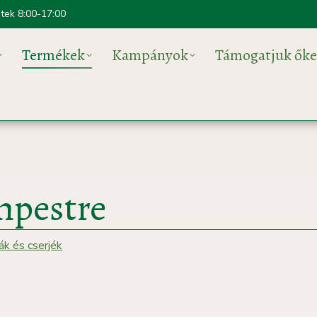
ntek 8:00-17:00
Termékek
Kampányok
Támogatjuk őke
mpestre
ák és cserjék