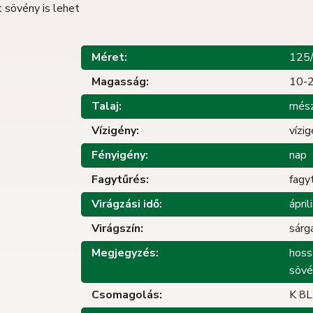
tt sövény is lehet
Méret:
125
Magasság:
10-
Talaj:
mész
Vízigény:
vízi
Fényigény:
nap
Fagytűrés:
fagy
Virágzási idő:
ápril
Virágszín:
sárg
Megjegyzés:
hossz
sövé
Csomagolás:
K 8L