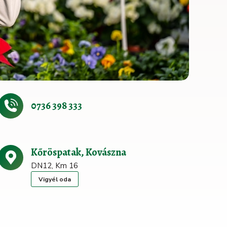
0736 398 333
Kőröspatak, Kovászna
DN12, Km 16
Vigyél oda