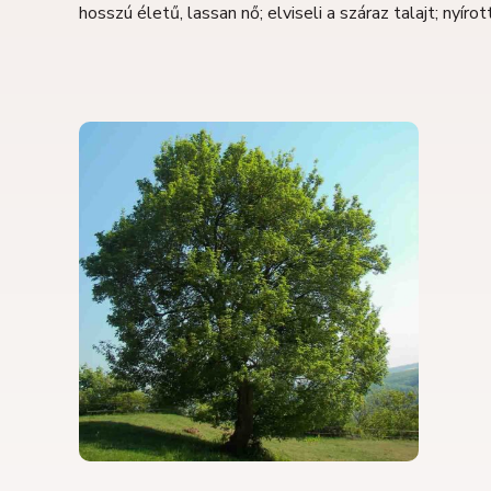
hosszú életű, lassan nő; elviseli a száraz talajt; nyíro