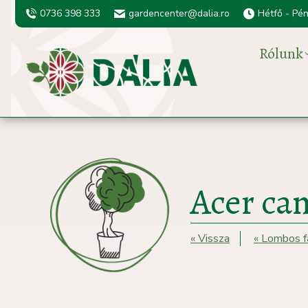
0736 398 333
gardencenter@dalia.ro
Hétfő - Pé
Rólunk
Acer ca
« Vissza
« Lombos f