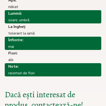
Apă:
ridicat
Lumină:
soare, umbră
La îngheţ:
tolerant la iarnă
Înflorire:
mai
Flori:
alb
Note:
racemuri de flori
Dacă ești interesat de
produs, contactează-ne!