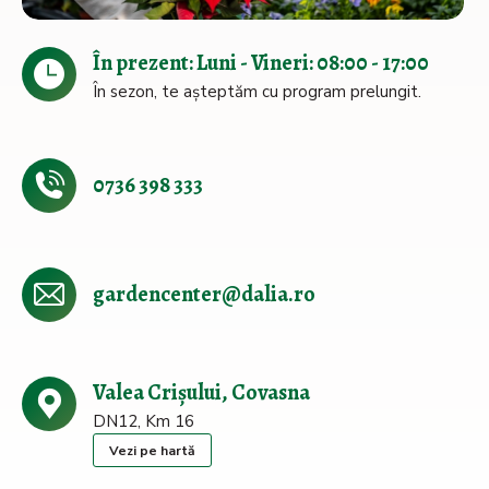
În prezent: Luni - Vineri: 08:00 - 17:00
În sezon, te așteptăm cu program prelungit.
0736 398 333
gardencenter@dalia.ro
Valea Crișului, Covasna
DN12, Km 16
Vezi pe hartă