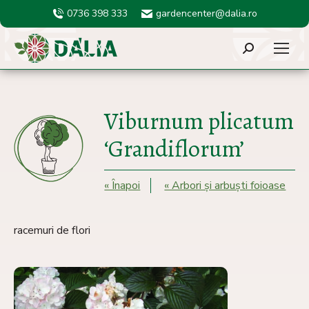
0736 398 333
gardencenter@dalia.ro
Search:
Viburnum plicatum
‘Grandiflorum’
« Înapoi
« Arbori și arbuști foioase
racemuri de flori