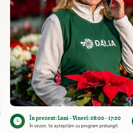
În prezent: Luni - Vineri: 08:00 - 17:00
În sezon, te așteptăm cu program prelungit.
e