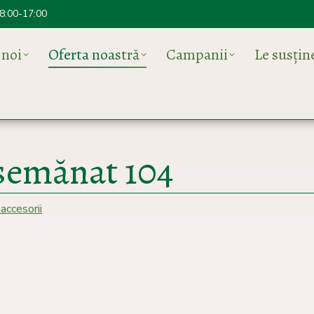
 8:00-17:00
 noi
Oferta noastră
Campanii
Le susți
 semănat 104
 accesorii