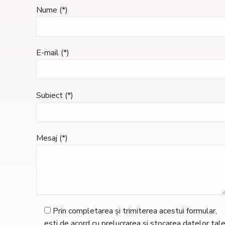
Nume (*)
E-mail (*)
Subiect (*)
Mesaj (*)
Prin completarea și trimiterea acestui formular,
ești de acord cu prelucrarea și stocarea datelor tal