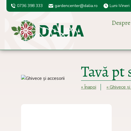
0736 398 333
gardencenter@dalia.ro
Luni-Vineri
Despre
Tavă pt
« Înapoi
« Ghivece și