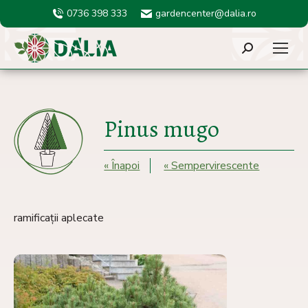
0736 398 333
gardencenter@dalia.ro
Search:
Pinus mugo
« Înapoi
« Sempervirescente
ramificații aplecate