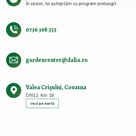
În sezon, te așteptăm cu program prelungit.
0736 398 333
gardencenter@dalia.ro
Valea Crișului, Covasna
DN12, Km 16
Vezi pe hartă