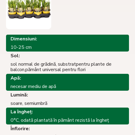
Dimensiuni:
10-25 cm
Sol:
sol normal de grădină, substratpentru plante de
balcon,pământ universal pentru flori
Apă:
necesar mediu de apă
Lumină:
soare, semiumbră
La îngheţ:
0°C, odată plantată în pământ rezistă la îngheţ
Înflorire: