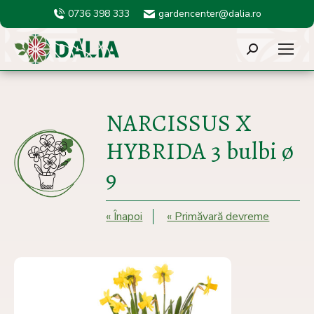
0736 398 333
gardencenter@dalia.ro
Search:
NARCISSUS X
HYBRIDA 3 bulbi ø
9
« Înapoi
« Primăvară devreme