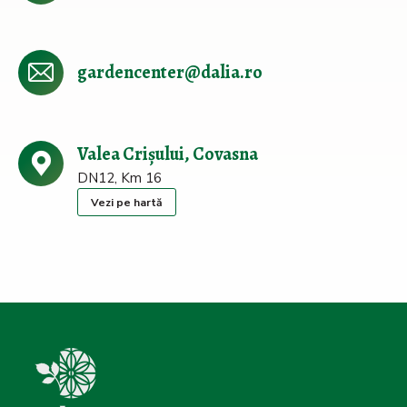
gardencenter@dalia.ro
Valea Crișului, Covasna
DN12, Km 16
Vezi pe hartă