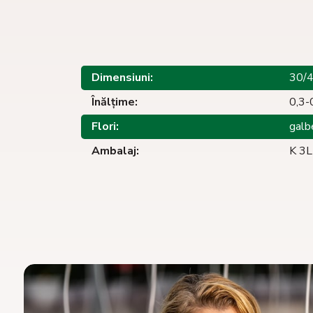
Dimensiuni:
30/
Înălţime:
0,3-
Flori:
galb
Ambalaj:
K 3L