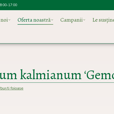
 8:00-17:00
 noi
Oferta noastră
Campanii
Le susți
cum kalmianum ‘Gemo
arbuști foioase