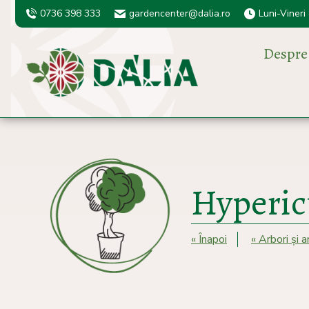
0736 398 333
gardencenter@dalia.ro
Luni-Vineri
Despre
Hyperi
« Înapoi
« Arbori și 