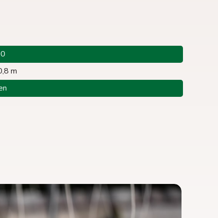
40
0,8 m
en