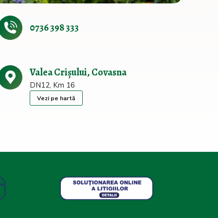
0736 398 333
Valea Crișului, Covasna
DN12, Km 16
Vezi pe hartă