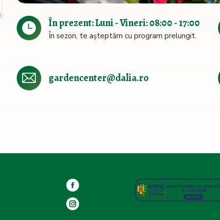
În prezent: Luni - Vineri: 08:00 - 17:00
În sezon, te așteptăm cu program prelungit.
e
gardencenter@dalia.ro
Facebook
page
Instagram
opens