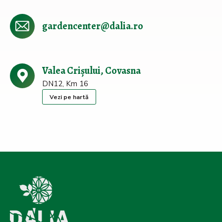
gardencenter@dalia.ro
Valea Crișului, Covasna
DN12, Km 16
Vezi pe hartă