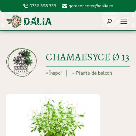
0736 398 333
gardencenter@dalia.ro
Search:
CHAMAESYCE Ø 13
« Înapoi
« Plante de balcon