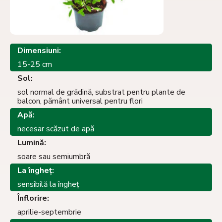
Dimensiuni:
15-25 cm
Sol:
sol normal de grădină, substrat pentru plante de
balcon, pământ universal pentru flori
Apă:
necesar scăzut de apă
Lumină:
soare sau semiumbră
La îngheţ:
sensibilă la îngheţ
Înflorire:
aprilie-septembrie