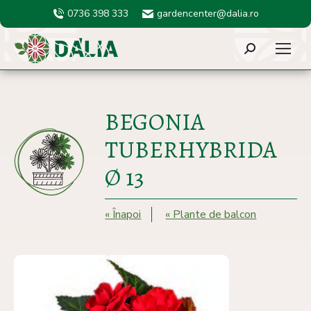
0736 398 333
gardencenter@dalia.ro
Search:
BEGONIA
TUBERHYBRIDA
Ø 13
« Înapoi
« Plante de balcon