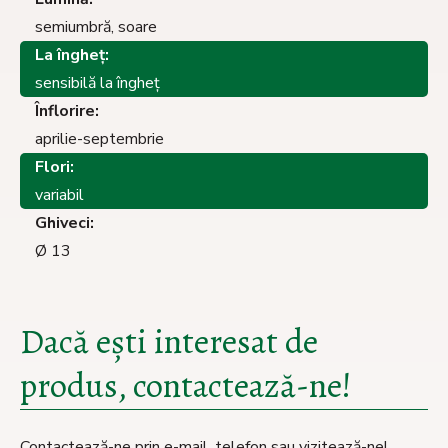
semiumbră, soare
La îngheţ:
sensibilă la îngheţ
Înflorire:
aprilie-septembrie
Flori:
variabil
Ghiveci:
Ø 13
Dacă ești interesat de
produs, contactează-ne!
Contactează-ne prin e-mail, telefon sau vizitează-ne!