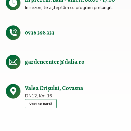
În sezon, te așteptăm cu program prelungit.
0736 398 333
gardencenter@dalia.ro
Valea Crișului, Covasna
DN12, Km 16
Vezi pe hartă