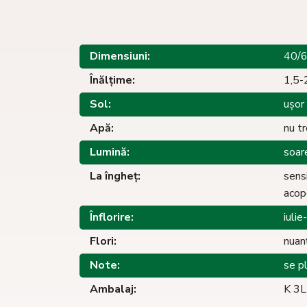
Dimensiuni:
40/
Înălţime:
1,5-
Sol:
ușor
Apă:
nu t
Lumină:
soar
La îngheţ:
sensi
acop
Înflorire:
iuli
Flori:
nuan
Note:
se p
Ambalaj:
K 3L