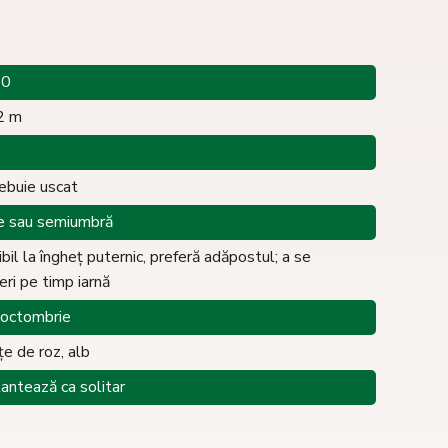
60
2 m
rebuie uscat
e sau semiumbră
bil la îngheț puternic, preferă adăpostul; a se
eri pe timp iarnă
e-octombrie
țe de roz, alb
lantează ca solitar