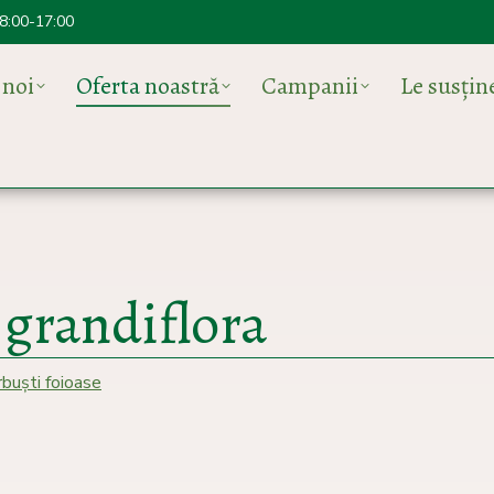
 8:00-17:00
 noi
Oferta noastră
Campanii
Le susți
 grandiflora
arbuști foioase