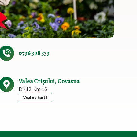
0736 398 333
Valea Crișului, Covasna
DN12, Km 16
Vezi pe hartă