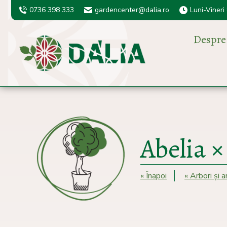
0736 398 333
gardencenter@dalia.ro
Luni-Vineri
Despre
Abelia ×
« Înapoi
« Arbori și 